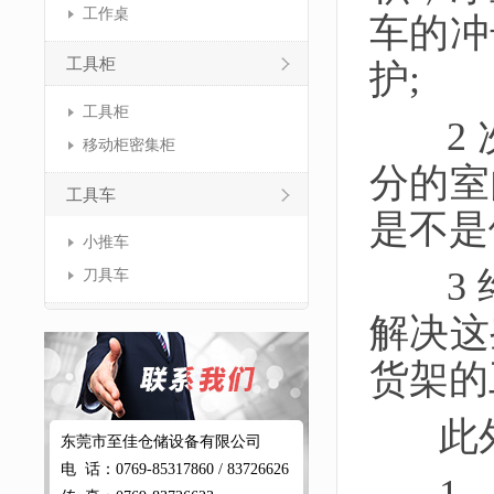
工作桌
车的冲
工具柜
护;
工具柜
2 
移动柜密集柜
分的室
工具车
是不是
小推车
3 
刀具车
解决这
货架的
此外
东莞市至佳仓储设备有限公司
电 话：0769-85317860 / 83726626