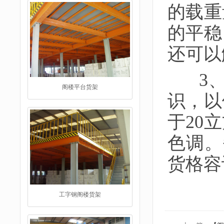
的载重
的平稳
还可以
3、
阁楼平台货架
识，以
于20
色调。
货格容
工字钢阁楼货架