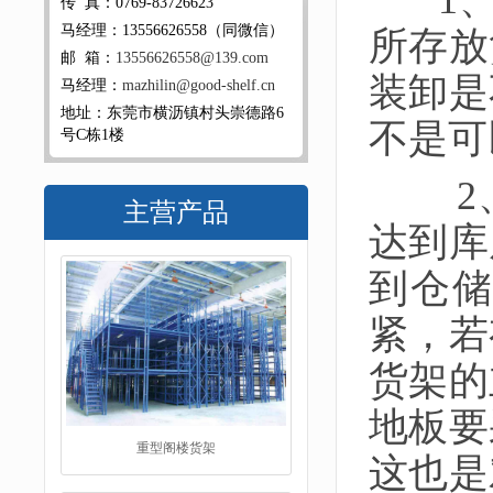
1、
传 真：0769-83726623
马经理：13556626558（同微信）
所存放
邮 箱：
13556626558@139.com
装卸是
马经理：
mazhilin@good-shelf.cn
地址：东莞市横沥镇村头崇德路6
不是可
号C栋1楼
2、
主营产品
达到库
到仓
紧，若
货架的
地板要
重型阁楼货架
这也是