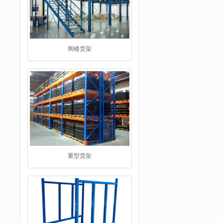
重型货架
堆垛架