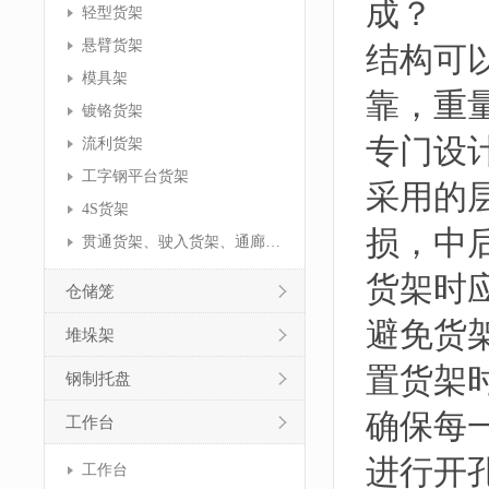
成？ 
轻型货架
悬臂货架
结构可
模具架
靠，重
镀铬货架
专门设
流利货架
工字钢平台货架
采用的
4S货架
损，中
贯通货架、驶入货架、通廊货架
货架时
仓储笼
避免货
堆垛架
置货架
钢制托盘
确保每
工作台
进行开
工作台