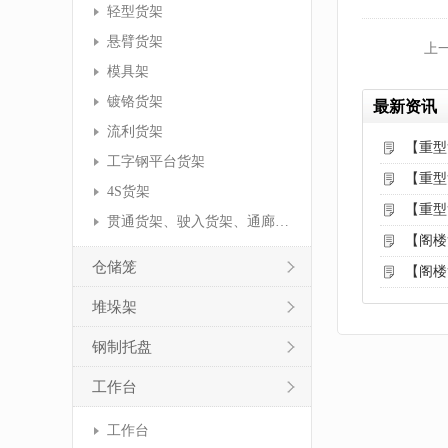
轻型货架
悬臂货架
上
模具架
镀铬货架
最新资讯
流利货架
【重型
工字钢平台货架
【重型
4S货架
【重型
贯通货架、驶入货架、通廊货架
【阁楼
仓储笼
【阁楼
堆垛架
钢制托盘
工作台
工作台