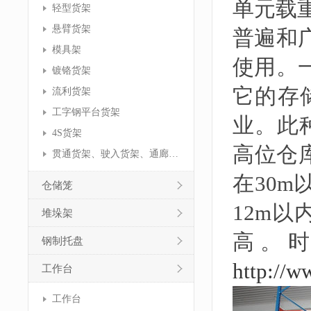
单元载重
轻型货架
悬臂货架
普遍和
模具架
使用。
镀铬货架
它的存
流利货架
工字钢平台货架
业。此
4S货架
高位仓
贯通货架、驶入货架、通廊货架
在30
仓储笼
12m
堆垛架
高。
钢制托盘
http://w
工作台
工作台