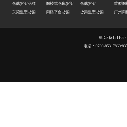
仓储货架品牌
阁楼式仓库货架
仓储货架
重型阁
东莞重型货架
阁楼平台货架
货架重型货架
广州阁
工字钢阁楼货架
窄巷式托盘货架
重型仓储货架
轻量型
重型横梁式货架
江门重型货架
堆垛架
粤ICP备151105
电话：0769-8531786
工字钢平台