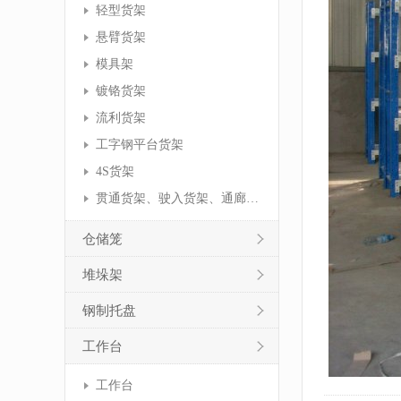
轻型货架
悬臂货架
模具架
镀铬货架
流利货架
工字钢平台货架
4S货架
贯通货架、驶入货架、通廊货架
仓储笼
堆垛架
钢制托盘
工作台
工作台