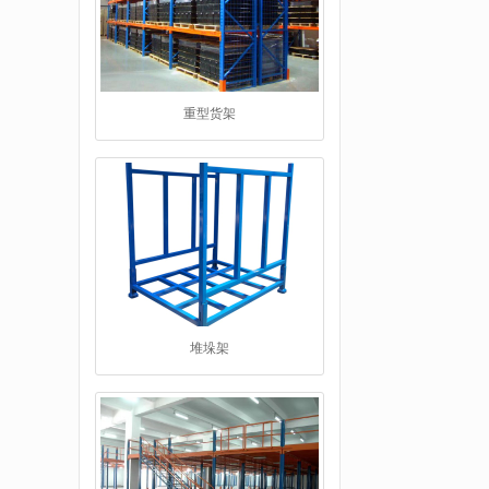
堆垛架
工字钢平台