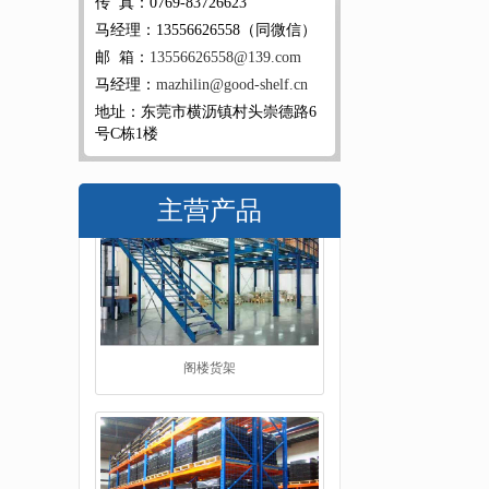
传 真：0769-83726623
马经理：13556626558（同微信）
邮 箱：
13556626558@139.com
马经理：
mazhilin@good-shelf.cn
地址：东莞市横沥镇村头崇德路6
号C栋1楼
主营产品
重型货架