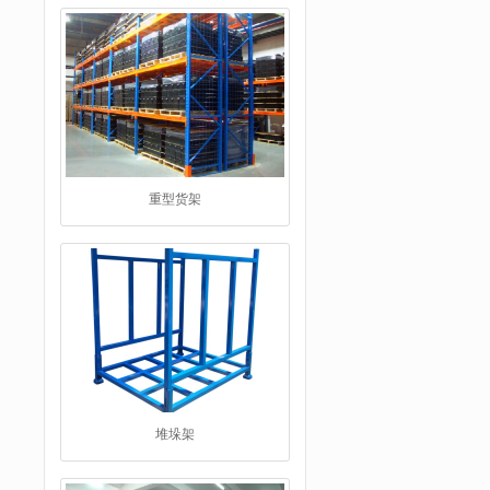
重型货架
堆垛架