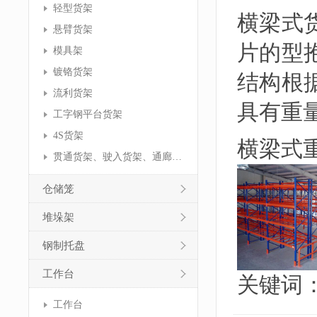
轻型货架
横梁式
悬臂货架
片的型
模具架
镀铬货架
结构根
流利货架
具有重
工字钢平台货架
4S货架
横梁式
贯通货架、驶入货架、通廊货架
仓储笼
堆垛架
钢制托盘
工作台
关键词
工作台