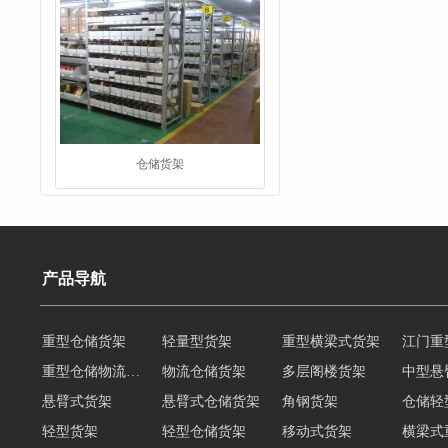
仓储货架
产品导航
重型仓储货架
轻量型货架
重型横梁式货架
江门重
重型仓储物流货架
物流仓储货架
多层阁楼货架
中型悬
阁楼货架
悬臂式货架
悬臂式仓储货架
角钢货架
仓储轻
轻型货架
轻型仓储货架
移动式货架
横梁式