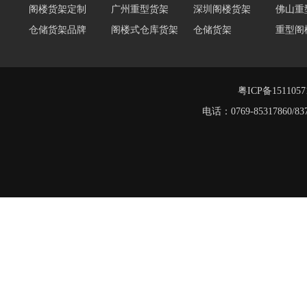
阁楼货架定制
广州重型货架
深圳阁楼货架
佛山重
仓储货架品牌
阁楼式仓库货架
仓储货架
重型阁
东莞重型货架
阁楼平台货架
货架重型货架
广州阁
工字钢阁楼货架
窄巷式托盘货架
粤ICP备151105
重型货架
电话：0769-8531786
堆垛架