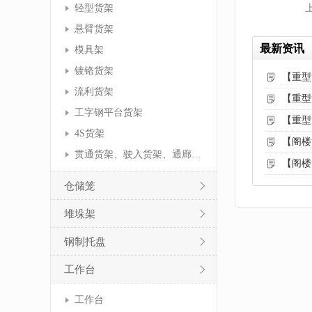
轻型货架
悬臂货架
最新资讯
模具架
镀铬货架
【重型
流利货架
【重型
工字钢平台货架
【重型
4S货架
【阁楼
贯通货架、驶入货架、通廊货架
【阁楼
仓储笼
堆垛架
钢制托盘
工作台
工作台