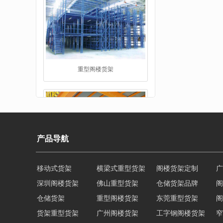
阁楼平台货架
产品导航
深圳阁楼货架
佛山重型货架
仓储货架品牌
阁
仓储货架
重型阁楼货架
东莞重型货架
阁
工字钢阁楼货架
货架重型货架
广州阁楼货架
工字钢阁楼货架
窄
重型仓储货架
轻量型货架
重型横梁式货架
江