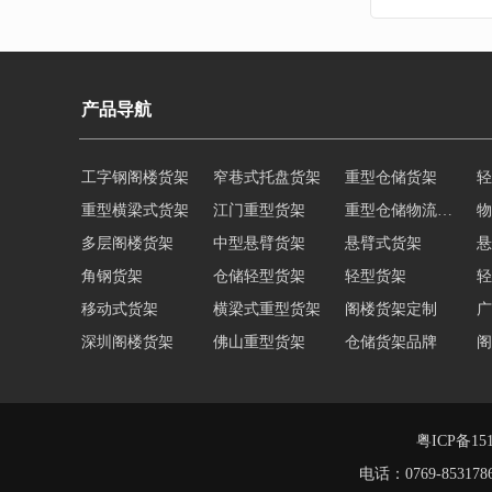
产品导航
工字钢阁楼货架
窄巷式托盘货架
重型仓储货架
轻
重型横梁式货架
江门重型货架
重型仓储物流货架
物
多层阁楼货架
中型悬臂货架
悬臂式货架
悬
角钢货架
仓储轻型货架
轻型货架
轻
移动式货架
横梁式重型货架
阁楼货架定制
广
深圳阁楼货架
佛山重型货架
仓储货架品牌
阁
仓储货架
重型阁楼货架
东莞重型货架
阁
货架重型货架
广州阁楼货架
粤ICP备151
电话：0769-8531