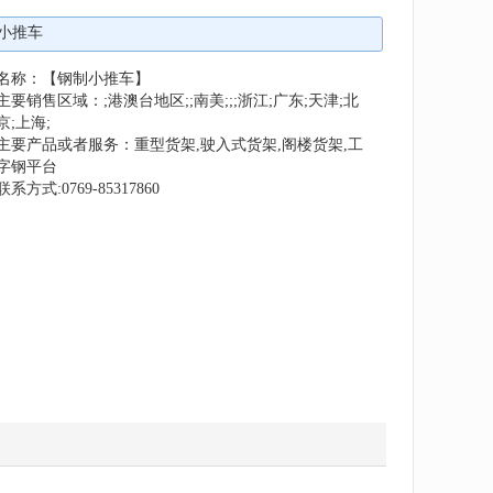
小推车
名称：【钢制小推车】
主要销售区域：;港澳台地区;;南美;;;浙江;广东;天津;北
京;上海;
主要产品或者服务：重型货架,驶入式货架,阁楼货架,工
字钢平台
联系方式:0769-85317860