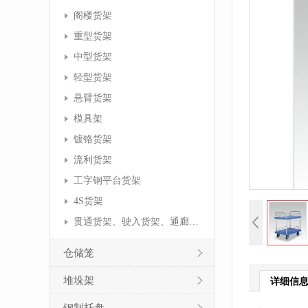
阁楼货架
重型货架
中型货架
轻型货架
悬臂货架
模具架
镀铬货架
流利货架
工字钢平台货架
4S货架
贯通货架、驶入货架、通廊货架
仓储笼
堆垛架
详细信