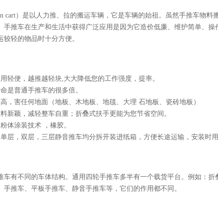
rden cart）是以人力推、拉的搬运车辆，它是车辆的始祖。虽然手推车
。手推车在生产和生活中获得广泛应用是因为它造价低廉、维护简单、操
运较轻的物品时十分方便。
使用轻便，越推越轻块,大大降低您的工作强度，提率。
寿命是普通手推车的很多倍。
度高，害任何地面（地板、木地板、地毯、大理 石地板、瓷砖地板）
用料新颖，减轻整车自重；折叠式扶手更能为您节省空间。
的粉体涂装技术 ，橡胶。
：单层，双层，三层静音推车均分拆开装进纸箱，方便长途运输，安装时
推车有不同的车体结构。通用四轮手推车多半有一个载货平台。例如：折
、手推车、平板手推车、静音手推车等，它们的作用都不同。