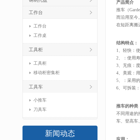
钢制托盘
产品简介
推车（Ga
工作台
而沿用至今
在短距离搬
工作台
工作桌
结构特点：
工具柜
1、轻快：
2、：使用
工具柜
3、无痕：
移动柜密集柜
4、美观：
5、：采用
工具车
6、可拆装
小推车
推车的种类
刀具车
不同用途的
车、登高车
新闻动态
应用：