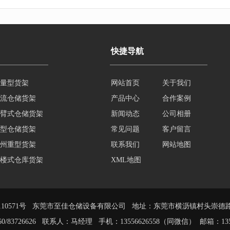
快捷导航
量型货架
网站首页
关于我们
流仓储货架
产品中心
合作案例
臂式仓储货架
新闻动态
公司相册
型仓储货架
常见问题
客户留言
州重型货架
联系我们
网站地图
楼式仓库货架
XML地图
楼平台货架
10571号
东莞市至佳仓储设备有限公司 地址：东莞市横沥镇村头崇德路
7860/83726626 联系人：马经理 手机：13556626558（同微信） 邮箱：
13