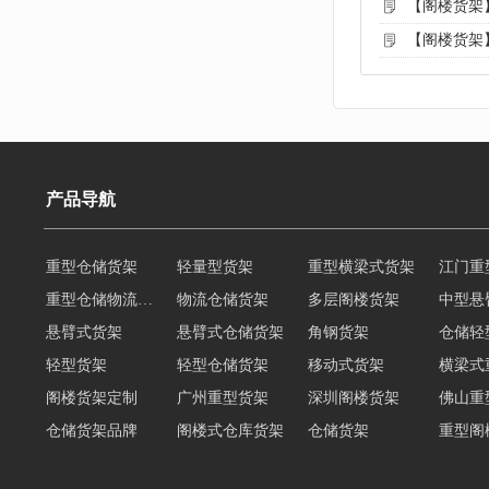
【阁楼货架
【阁楼货架
产品导航
重型仓储货架
轻量型货架
重型横梁式货架
江门重
重型仓储物流货架
物流仓储货架
多层阁楼货架
中型悬
悬臂式货架
悬臂式仓储货架
角钢货架
仓储轻
轻型货架
轻型仓储货架
移动式货架
横梁式
阁楼货架定制
广州重型货架
深圳阁楼货架
佛山重
仓储货架品牌
阁楼式仓库货架
仓储货架
重型阁
东莞重型货架
阁楼平台货架
货架重型货架
广州阁
工字钢阁楼货架
窄巷式托盘货架