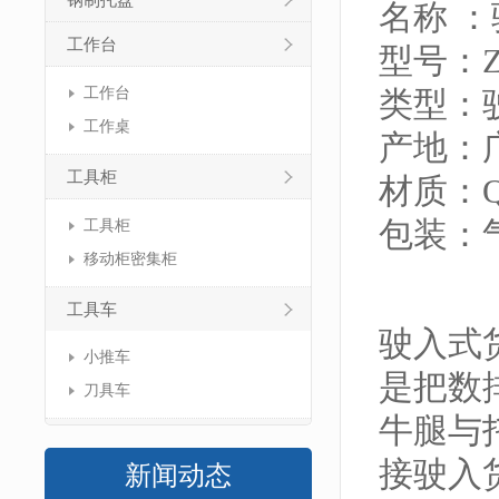
钢制托盘
名称 
工作台
型号：ZJ
工作台
类型：
工作桌
产地：
工具柜
材质：Q
包装：
工具柜
移动柜密集柜
工具车
驶入式
小推车
是把数
刀具车
牛腿与
接驶入
新闻动态