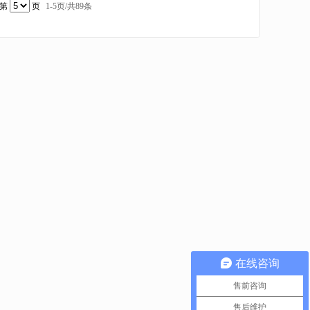
到第
页
1-
5
页/共
89
条
在线咨询
售前咨询
售后维护