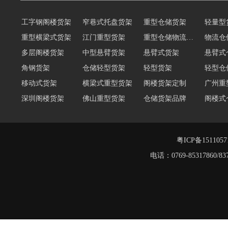
工字钢阁楼货架
窄巷式托盘货架
重型仓储货架
轻量型
重型横梁式货架
江门重型货架
重型仓储物流货架
物流仓
多层阁楼货架
中型悬臂货架
悬臂式货架
悬臂式
角钢货架
仓储轻型货架
轻型货架
轻型仓
移动式货架
横梁式重型货架
阁楼货架定制
广州重
深圳阁楼货架
佛山重型货架
仓储货架品牌
阁楼式
仓储货架
重型阁楼货架
东莞重型货架
阁楼平
货架重型货架
广州阁楼货架
粤ICP备151105
电话：0769-8531786