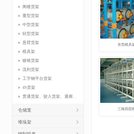
阁楼货架
重型货架
中型货架
轻型货架
悬臂货架
东莞模具
模具架
镀铬货架
流利货架
工字钢平台货架
4S货架
贯通货架、驶入货架、通廊货架
三格四层
仓储笼
堆垛架