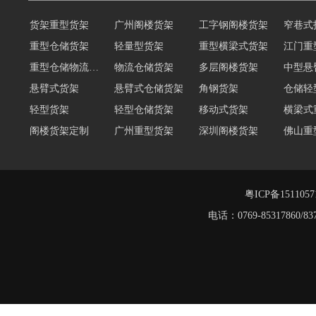
货架重型货架
广州阁楼货架
工字钢阁楼货架
窄巷式
重型仓储货架
轻量型货架
重型横梁式货架
江门重
重型仓储物流货架
物流仓储货架
多层阁楼货架
中型悬
悬臂式货架
悬臂式仓储货架
角钢货架
仓储轻
轻型货架
轻型仓储货架
移动式货架
横梁式
阁楼货架定制
广州重型货架
深圳阁楼货架
佛山重
仓储货架品牌
阁楼式仓库货架
仓储货架
重型阁
东莞重型货架
阁楼平台货架
粤ICP备151105
电话：0769-8531786