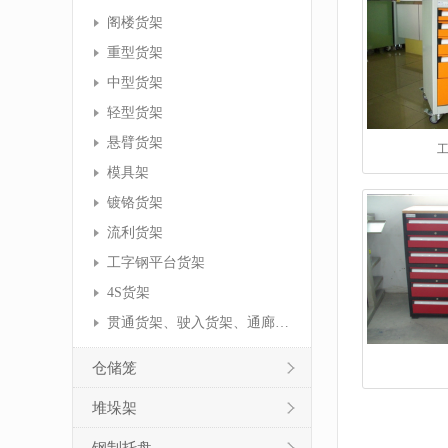
阁楼货架
重型货架
中型货架
轻型货架
悬臂货架
模具架
镀铬货架
流利货架
工字钢平台货架
4S货架
贯通货架、驶入货架、通廊货架
仓储笼
堆垛架