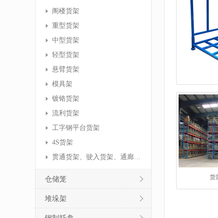
阁楼货架
重型货架
中型货架
轻型货架
悬臂货架
模具架
镀铬货架
流利货架
工字钢平台货架
4S货架
贯通货架、驶入货架、通廊货架
货
仓储笼
堆垛架