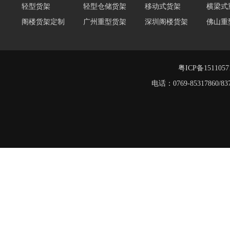
阁楼货架
阁楼货架定制
广州重型货架
深圳阁楼货架
佛山重
仓储货架品牌
阁楼式仓库货架
仓储货架
重型阁
东莞重型货架
阁楼平台货架
粤ICP备151105
电话：0769-8531786
重型货架
堆垛架