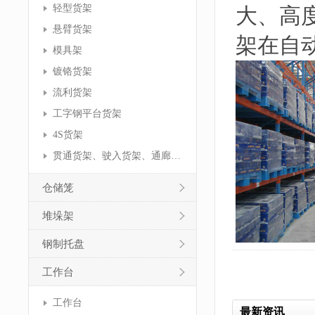
轻型货架
大、高
悬臂货架
架在自
模具架
镀铬货架
流利货架
工字钢平台货架
4S货架
贯通货架、驶入货架、通廊货架
仓储笼
堆垛架
钢制托盘
工作台
工作台
最新资讯