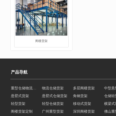
阁楼货架
产品导航
重型仓储物流货架
物流仓储货架
多层阁楼货架
中型悬
悬臂式货架
悬臂式仓储货架
角钢货架
仓储轻
重型货架
轻型货架
轻型仓储货架
移动式货架
横梁式
阁楼货架定制
广州重型货架
深圳阁楼货架
佛山重