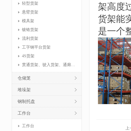
轻型货架
架高度
悬臂货架
货架能
模具架
是一个
镀铬货架
流利货架
工字钢平台货架
4S货架
贯通货架、驶入货架、通廊货架
仓储笼
堆垛架
钢制托盘
工作台
工作台
上