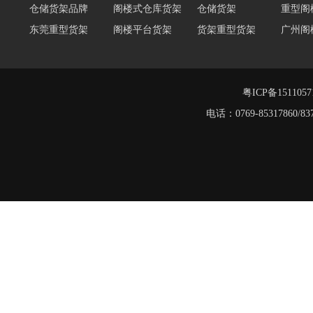
仓储货架品牌
阁楼式仓库货架
仓储货架
重型阁
东莞重型货架
阁楼平台货架
货架重型货架
广州阁
工字钢阁楼货架
窄巷式托盘货架
重型仓储货架
轻量型
重型横梁式货架
江门重型货架
粤ICP备151105
堆垛架
电话：0769-8531786
工字钢平台