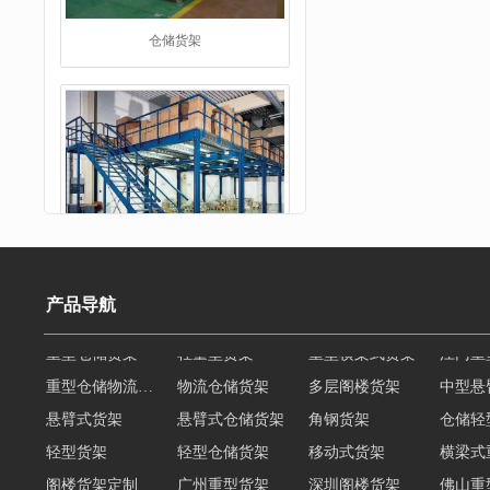
阁楼货架
产品导航
重型仓储物流货架
物流仓储货架
多层阁楼货架
中型悬
悬臂式货架
悬臂式仓储货架
角钢货架
仓储轻
重型货架
轻型货架
轻型仓储货架
移动式货架
横梁式
阁楼货架定制
广州重型货架
深圳阁楼货架
佛山重