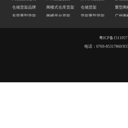
仓储货架品牌
阁楼式仓库货架
仓储货架
重型阁
东莞重型货架
阁楼平台货架
货架重型货架
广州阁
工字钢阁楼货架
窄巷式托盘货架
重型仓储货架
轻量型
重型横梁式货架
江门重型货架
粤ICP备151105
堆垛架
电话：0769-8531786
工字钢平台