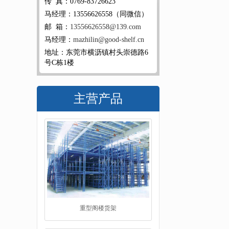
传 真：0769-83726623
马经理：13556626558（同微信）
邮 箱：
13556626558@139.com
马经理：
mazhilin@good-shelf.cn
地址：东莞市横沥镇村头崇德路6
号C栋1楼
主营产品
重型阁楼货架
阁楼平台货架