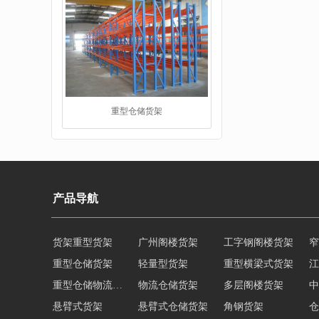
仓储货架
产品导航
货架重型货架
广州阁楼货架
工字钢阁楼货架
窄
重型仓储货架
轻量型货架
重型横梁式货架
江
重型仓储物流货架
物流仓储货架
多层阁楼货架
中
悬臂式货架
悬臂式仓储货架
角钢货架
仓
阁楼货架
轻型货架
轻型仓储货架
移动式货架
横