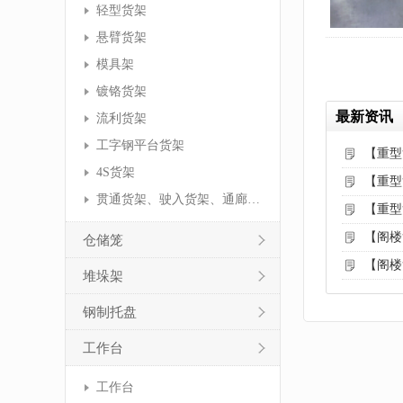
轻型货架
悬臂货架
模具架
镀铬货架
最新资讯
流利货架
工字钢平台货架
【重型
4S货架
【重型
贯通货架、驶入货架、通廊货架
【重型
【阁楼
仓储笼
【阁楼
堆垛架
钢制托盘
工作台
工作台