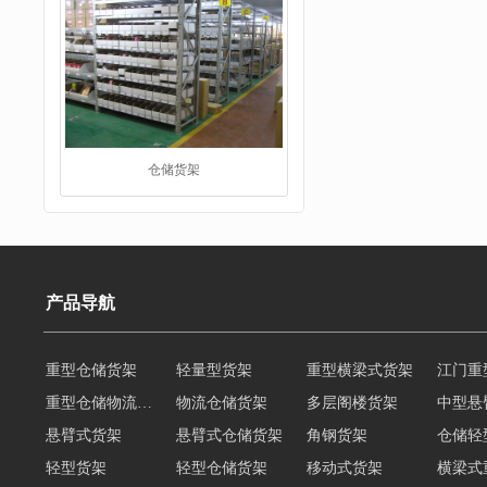
阁楼货架
产品导航
重型仓储物流货架
物流仓储货架
多层阁楼货架
中型悬
悬臂式货架
悬臂式仓储货架
角钢货架
仓储轻
重型货架
轻型货架
轻型仓储货架
移动式货架
横梁式
阁楼货架定制
广州重型货架
深圳阁楼货架
佛山重