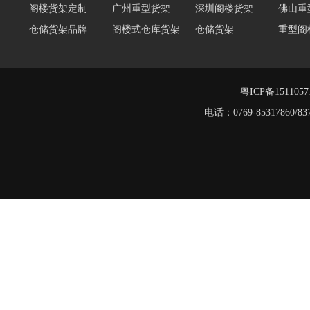
仓储货架品牌
阁楼式仓库货架
仓储货架
重型阁
东莞重型货架
阁楼平台货架
货架重型货架
广州阁
工字钢阁楼货架
窄巷式托盘货架
重型仓储货架
轻量型
重型横梁式货架
江门重型货架
粤ICP备151105
堆垛架
电话：0769-8531786
工字钢平台