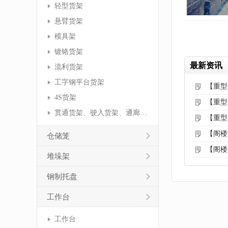
轻型货架
悬臂货架
模具架
镀铬货架
最新资讯
流利货架
工字钢平台货架
【重型
4S货架
【重型
贯通货架、驶入货架、通廊货架
【重型
【阁楼
仓储笼
【阁楼
堆垛架
钢制托盘
工作台
工作台