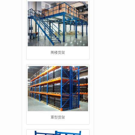
重型货架
堆垛架