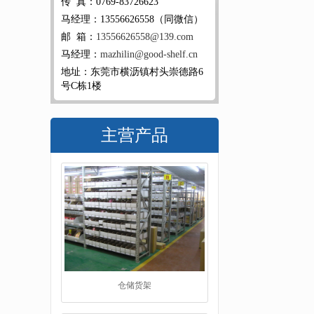
传 真：0769-83726623
马经理：13556626558（同微信）
邮 箱：
13556626558@139.com
马经理：
mazhilin@good-shelf.cn
地址：东莞市横沥镇村头崇德路6
号C栋1楼
主营产品
仓储货架
阁楼货架