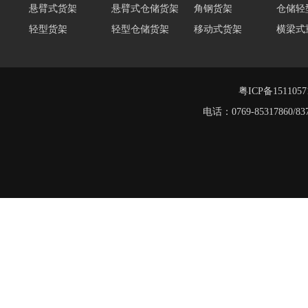
悬臂式货架
悬臂式仓储货架
角钢货架
仓储轻
轻型货架
轻型仓储货架
移动式货架
横梁式
阁楼货架定制
广州重型货架
深圳阁楼货架
佛山重
仓储货架品牌
阁楼式仓库货架
粤ICP备151105
仓储货架
电话：0769-8531786
阁楼货架