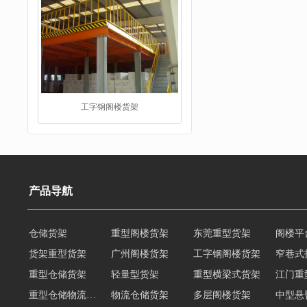
工字钢阁楼货架
产品导航
仓储货架
重型阁楼货架
东莞重型货架
阁楼平
货架重型货架
广州阁楼货架
工字钢阁楼货架
窄巷式
重型仓储货架
重型仓储货架
轻量型货架
重型横梁式货架
江门重
重型仓储物流货架
物流仓储货架
多层阁楼货架
中型悬