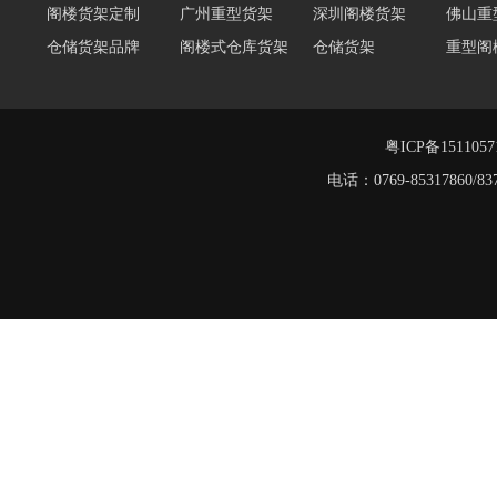
阁楼货架定制
广州重型货架
深圳阁楼货架
佛山重
仓储货架品牌
阁楼式仓库货架
仓储货架
重型阁
东莞重型货架
阁楼平台货架
货架重型货架
广州阁
工字钢阁楼货架
窄巷式托盘货架
重型货架
粤ICP备151105
电话：0769-8531786
堆垛架