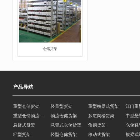
仓储货架
产品导航
重型仓储货架
轻量型货架
重型横梁式货架
江门重
阁楼货架
重型仓储物流货架
物流仓储货架
多层阁楼货架
中型悬
悬臂式货架
悬臂式仓储货架
角钢货架
仓储轻
轻型货架
轻型仓储货架
移动式货架
横梁式