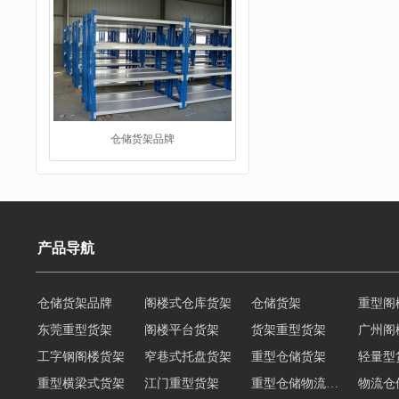
重型阁楼货架
产品导航
仓储货架品牌
阁楼式仓库货架
仓储货架
重型阁
东莞重型货架
阁楼平台货架
货架重型货架
广州阁
工字钢阁楼货架
窄巷式托盘货架
重型仓储货架
轻量型
阁楼平台货架
重型横梁式货架
江门重型货架
重型仓储物流货架
物流仓
多层阁楼货架
中型悬臂货架
悬臂式货架
悬臂式