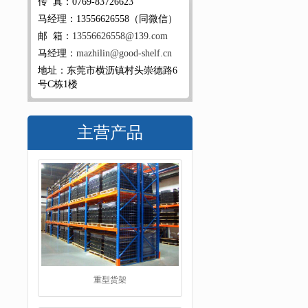
传 真：0769-83726623
马经理：13556626558（同微信）
邮 箱：
13556626558@139.com
马经理：
mazhilin@good-shelf.cn
地址：东莞市横沥镇村头崇德路6
号C栋1楼
主营产品
重型货架
堆垛架