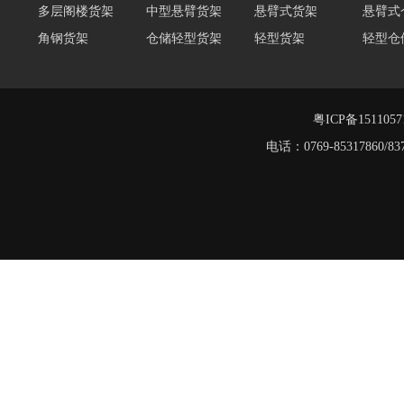
角钢货架
仓储轻型货架
轻型货架
轻型仓
移动式货架
横梁式重型货架
阁楼货架定制
广州重
深圳阁楼货架
佛山重型货架
粤ICP备151105
工字钢阁楼货架
电话：0769-8531786
重型仓储货架