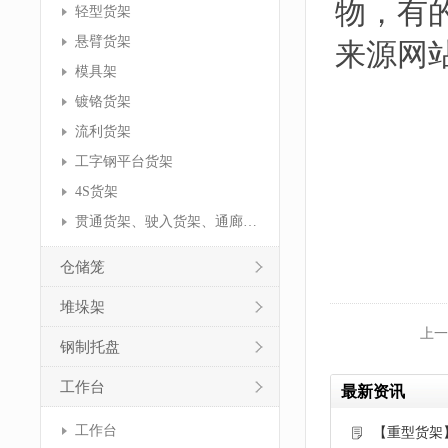
物，有
轻型货架
悬臂货架
来源网站：h
模具架
镀铬货架
流利货架
工字钢平台货架
4S货架
贯通货架、驶入货架、通廊货架
仓储笼
堆垛架
上一
钢制托盘
工作台
最新资讯
工作台
【重型货架