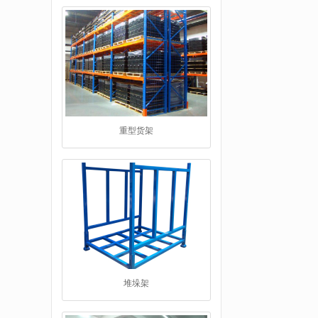
重型货架
堆垛架