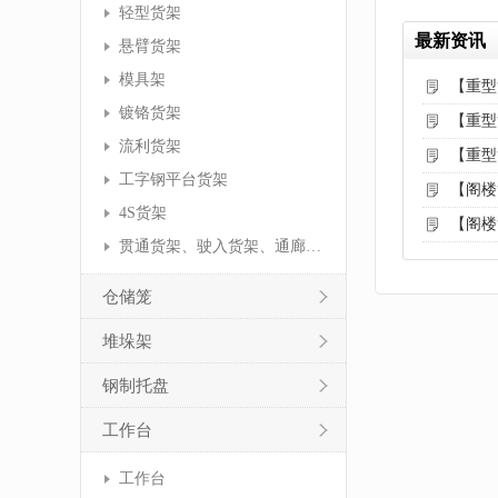
轻型货架
最新资讯
悬臂货架
模具架
【重型
镀铬货架
【重型
流利货架
【重型
工字钢平台货架
【阁楼
4S货架
【阁楼
贯通货架、驶入货架、通廊货架
仓储笼
堆垛架
钢制托盘
工作台
工作台