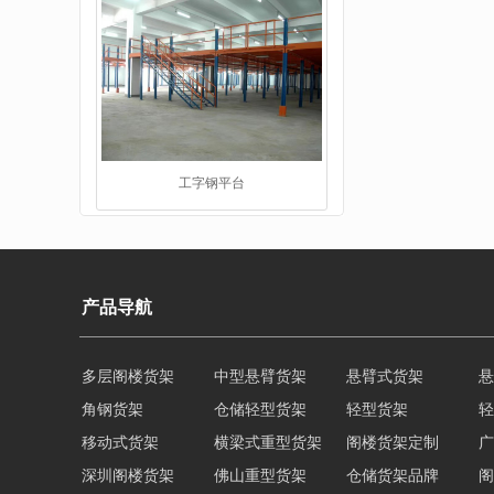
工字钢平台
产品导航
多层阁楼货架
中型悬臂货架
悬臂式货架
悬
角钢货架
仓储轻型货架
轻型货架
轻
仓储货架品牌
移动式货架
横梁式重型货架
阁楼货架定制
广
深圳阁楼货架
佛山重型货架
仓储货架品牌
阁