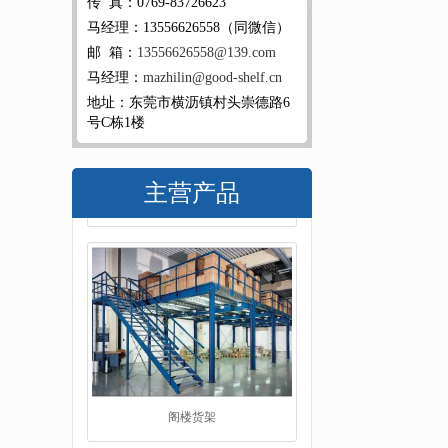
传 真：0769-83726623
马经理：13556626558（同微信）
邮 箱：
13556626558@139.com
马经理：
mazhilin@good-shelf.cn
地址：东莞市横沥镇村头崇德路6
号C栋1楼
主营产品
阁楼货架