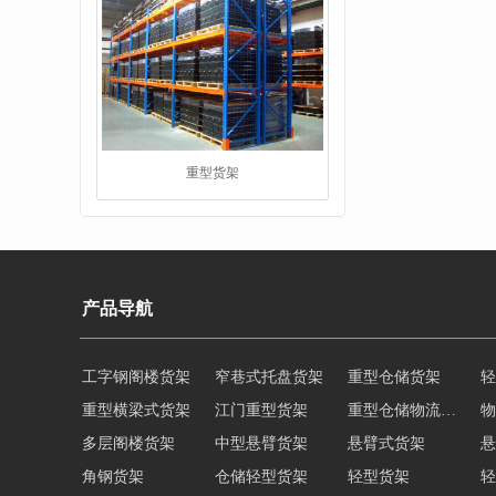
重型货架
产品导航
工字钢阁楼货架
窄巷式托盘货架
重型仓储货架
轻
重型横梁式货架
江门重型货架
重型仓储物流货架
物
堆垛架
多层阁楼货架
中型悬臂货架
悬臂式货架
悬
角钢货架
仓储轻型货架
轻型货架
轻