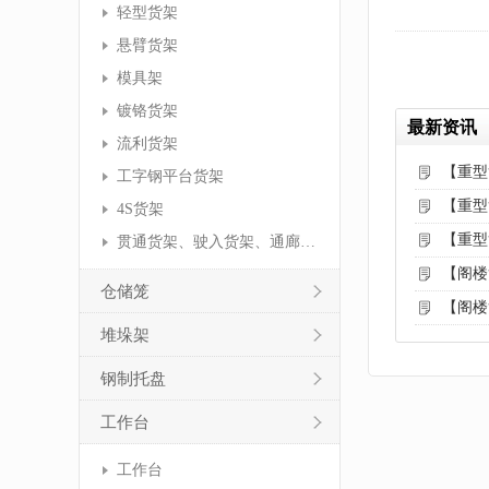
轻型货架
悬臂货架
模具架
镀铬货架
最新资讯
流利货架
【重型
工字钢平台货架
【重型
4S货架
【重型
贯通货架、驶入货架、通廊货架
【阁楼
仓储笼
【阁楼
堆垛架
钢制托盘
工作台
工作台