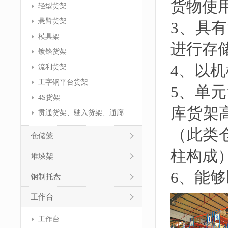
货物使
轻型货架
悬臂货架
3、具
模具架
进行存
镀铬货架
4、以
流利货架
工字钢平台货架
5、单元
4S货架
库货架
贯通货架、驶入货架、通廊货架
（此类
仓储笼
柱构成
堆垛架
6、能
钢制托盘
工作台
工作台