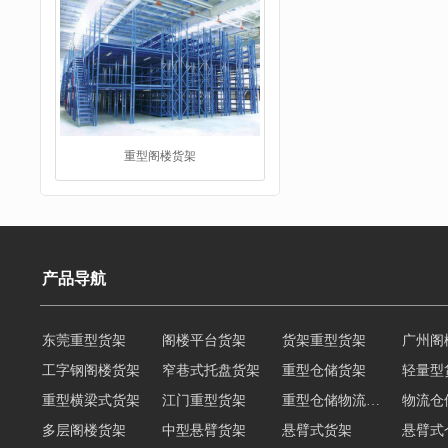
重型阁楼货架
阁楼平台货架
产品导航
东莞重型货架
阁楼平台货架
货架重型货架
广州阁
工字钢阁楼货架
窄巷式托盘货架
重型仓储货架
轻量型
重型横梁式货架
江门重型货架
重型仓储物流货架
物流仓
多层阁楼货架
中型悬臂货架
悬臂式货架
悬臂式
角钢货架
仓储轻型货架
轻型货架
轻型仓