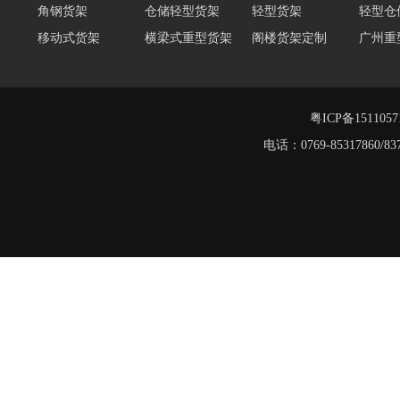
工字钢阁楼货架
移动式货架
横梁式重型货架
阁楼货架定制
广州重
深圳阁楼货架
佛山重型货架
仓储货架品牌
阁楼式
仓储货架
重型阁楼货架
粤ICP备151105
电话：0769-8531786
重型仓储货架