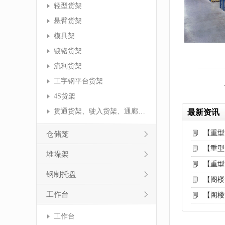
轻型货架
悬臂货架
模具架
镀铬货架
流利货架
工字钢平台货架
4S货架
贯通货架、驶入货架、通廊货架
最新资讯
【重型
仓储笼
【重型
堆垛架
【重型
钢制托盘
【阁楼
工作台
【阁楼
工作台