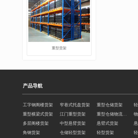
堆垛架
产品导航
重型横梁式货架
江门重型货架
重型仓储物流货架
物
多层阁楼货架
中型悬臂货架
悬臂式货架
悬
工字钢平台
角钢货架
仓储轻型货架
轻型货架
轻
移动式货架
横梁式重型货架
阁楼货架定制
广