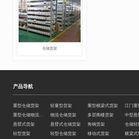
仓储货架
阁楼货架
产品导航
重型仓储货架
轻量型货架
重型横梁式货架
江门重
重型仓储物流货架
物流仓储货架
多层阁楼货架
中型悬
悬臂式货架
悬臂式仓储货架
角钢货架
仓储轻
轻型货架
轻型仓储货架
移动式货架
横梁式
阁楼货架定制
广州重型货架
深圳阁楼货架
佛山重
重型货架