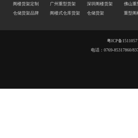
仓储货架品牌
阁楼式仓库货架
仓储货架
重型阁
东莞重型货架
阁楼平台货架
货架重型货架
广州阁
工字钢阁楼货架
窄巷式托盘货架
粤ICP备151105
电话：0769-8531786
堆垛架
工字钢平台