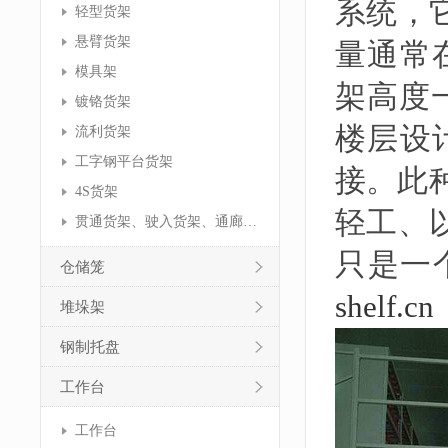
系统，
轻型货架
悬臂货架
量通常在
模具架
架高度
镀铬货架
楼层设
流利货架
工字钢平台货架
接。此
4S货架
轻工、
贯通货架、驶入货架、通廊货架
只是一
仓储笼
shelf.cn
堆垛架
钢制托盘
工作台
工作台