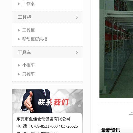
工作桌
工具柜
工具柜
移动柜密集柜
工具车
小推车
刀具车
上
东莞市至佳仓储设备有限公司
电 话：0769-85317860 / 83726626
最新资讯