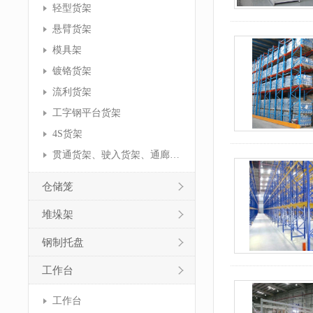
轻型货架
悬臂货架
模具架
镀铬货架
流利货架
工字钢平台货架
4S货架
贯通货架、驶入货架、通廊货架
仓储笼
堆垛架
钢制托盘
工作台
工作台