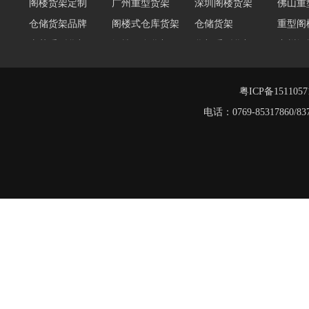
仓储货架品牌
阁楼式仓库货架
仓储货架
重型阁
东莞重型货架
阁楼平台货架
货架重型货架
广州阁
工字钢阁楼货架
窄巷式托盘货架
重型仓储货架
轻量型
重型横梁式货架
江门重型货架
粤ICP备151105
堆垛架
电话：0769-8531786
工字钢平台