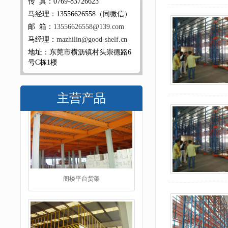
传 真：0769-83726623
马经理：13556626558（同微信）
邮 箱：
13556626558@139.com
马经理：
mazhilin@good-shelf.cn
地址：东莞市横沥镇村头崇德路6
号C栋1楼
主营产品
工字钢阁楼货架