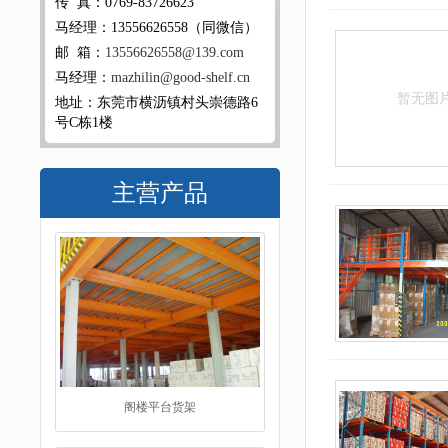
传 真：0769-83726623
马经理：13556626558（同微信）
邮 箱：
13556626558@139.com
马经理：
mazhilin@good-shelf.cn
暂无图
地址：东莞市横沥镇村头崇德路6
号C栋1楼
主营产品
阁楼平台货架
工字钢阁楼货架