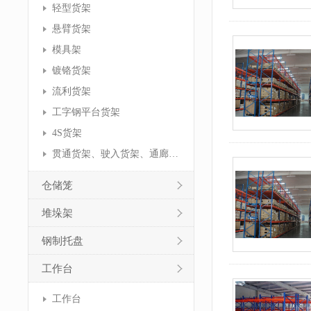
轻型货架
悬臂货架
模具架
镀铬货架
流利货架
工字钢平台货架
4S货架
贯通货架、驶入货架、通廊货架
仓储笼
堆垛架
钢制托盘
工作台
工作台