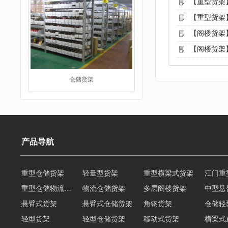
【重型货架
【重型货架
【阁楼货架
【阁楼货架
阁楼货架
产品导航
重型仓储货架
轻量型货架
重型横梁式货架
江门重
重型仓储物流货架
物流仓储货架
多层阁楼货架
中型悬
悬臂式货架
悬臂式仓储货架
角钢货架
仓储轻
重型货架
轻型货架
轻型仓储货架
移动式货架
横梁式
阁楼货架定制
广州重型货架
深圳阁楼货架
佛山重