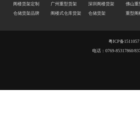
仓储货架品牌
阁楼式仓库货架
仓储货架
重型阁
东莞重型货架
阁楼平台货架
货架重型货架
广州阁
工字钢阁楼货架
窄巷式托盘货架
粤ICP备151105
堆垛架
电话：0769-8531786
工字钢平台