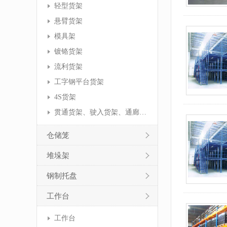
轻型货架
悬臂货架
模具架
镀铬货架
流利货架
工字钢平台货架
4S货架
贯通货架、驶入货架、通廊货架
仓储笼
堆垛架
钢制托盘
工作台
工作台