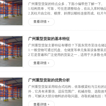
广州重型货架的特点众多，下面小编带您了解一下。
1.结构简单，可靠，可任意调整组合，在出入库时物
2.其柱片由立柱、横撑、斜撑以螺栓连接而成。柱片
可靠。
查看详情 +
3.具有惯性矩大、层载能力强、抗冲击性能强的...
广州重型货架的基本特征
广州重型货架主要特征有哪些？下面东莞市至佳仓储
1.一般货物可通过托盘、仓储笼等单元集装设备整装
2.它是普遍和广泛使用的货架之一，适用于大多数仓
3.具有货物任意拣选特性。通过搬运机械如叉车等可达到
查看详情 +
广州重型货架的优势分析
广州重型货架采用组合式结构，依靠横梁柱与立柱的连接，
外，它具有承重强、适应范围广、机械存取、选取效
件，可解决大部分物料的存取问题。存取机械包括：平
查看详情 +