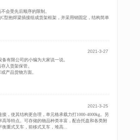
品不会受先后顺序的限制。
与C型抱焊梁插接组成货架框架，并采用销固定，结构简单
2021-3-27
设备有限公司的小编为大家说一说。
后存入货架保管。
库或产品货物方面。
达任意货...
2021-3-25
使其结构更合理，单元格承载力打1000-4000kg。另
率高等特点。可存储的物品种类丰富，配合托盘和各类附
衡重式叉车，前移式叉车，堆高...