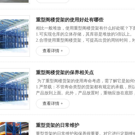
重型阁楼货架的使用好处有哪些
相比一般堆放，使用重型阁楼货架有什么好处呢？下
1.可实现仓库的立体存储，其库容是堆放的5倍以上。
2.合理使用重型阁楼货架，可提高出货的周转时间，
3.让仓库内货物整齐，有完善的管理措施。
查看详情 +
4.能很好的避...
重型阁楼货架的保养相关点
为了重型阁楼货架的使用寿命考虑，需了解它是如何
1.严禁载：不管寿命类型的货架都有规定的承载，所
产品放到上面。此外，产品放置时，重物应放在底部
2.防高温防潮湿：...
查看详情 +
重型货架的日常维护
重型货架的日常维护和保养很重要。对它进行定期维