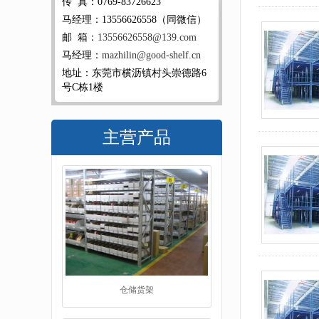
传 真：0769-83726623
马经理：13556626558（同微信）
邮 箱：
13556626558@139.com
马经理：
mazhilin@good-shelf.cn
地址：东莞市横沥镇村头崇德路6
号C栋1楼
主营产品
仓储货架
阁楼货架