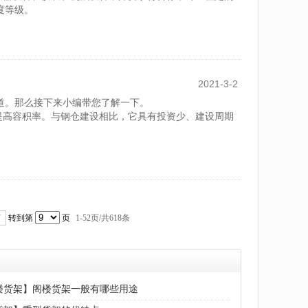
度等级。
查合...
2021-3-2
道。那么接下来小编带您了解一下。
提高容积率。与钢仓建设相比，它具有投资少、建设周期
。
页
转到第
页
1-
52
页/共
618
条
楼货架】阁楼货架一般有哪些用途