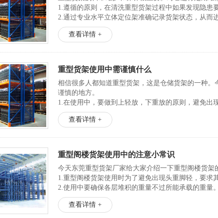
1.遵循的原则，在清洗重型货架过程中如果发现隐患
2.通过专业水平立体定位架准确记录货架状态，从而
3.执行使用规则，在可能出现负荷、线...
查看详情 +
重型货架使用中需谨慎什么
相信很多人都知道重型货架，这是仓储货架的一种。
谨慎的地方。
1.在使用中，要做到上轻放，下重放的原则，避免出
2.要防止过载，要求每层堆叠的重量不可过货架的承
查看详情 +
3.防撞，使用叉车行驶时，要尽快轻拿...
重型阁楼货架使用中的注意小常识
今天东莞重型货架厂家给大家介绍一下重型阁楼货架
1.重型阁楼货架使用时为了避免出现头重脚轻，要求
2.使用中要确保各层堆积的重量不过所能承载的重量
3.叉车运转中，要轻轻放置，防止与货架碰撞。
查看详情 +
4.当上方有货物时，操作员不可...