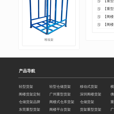
【重型
【重型
【阁楼
【阁楼
工字钢平台
产品导航
轻型货架
轻型仓储货架
移动式货架
横
阁楼货架定制
广州重型货架
深圳阁楼货架
佛
仓储货架品牌
阁楼式仓库货架
仓储货架
重
东莞重型货架
阁楼平台货架
货架重型货架
广
仓储货架品牌
工字钢阁楼货架
窄巷式托盘货架
重型仓储货架
轻