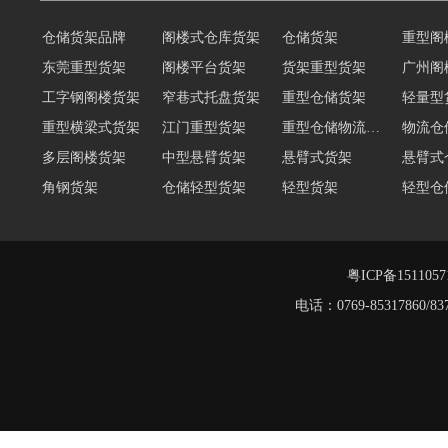
仓储货架品牌
阁楼式仓库货架
仓储货架
重型阁
东莞重型货架
阁楼平台货架
货架重型货架
广州阁
工字钢阁楼货架
窄巷式托盘货架
重型仓储货架
轻量型
重型横梁式货架
江门重型货架
重型仓储物流货架
物流仓
多层阁楼货架
中型悬臂货架
悬臂式货架
悬臂式
角钢货架
仓储轻型货架
轻型货架
轻型仓
移动式货架
横梁式重型货架
阁楼货架定制
广州重
深圳阁楼货架
佛山重型货架
粤ICP备151105
电话：0769-8531786