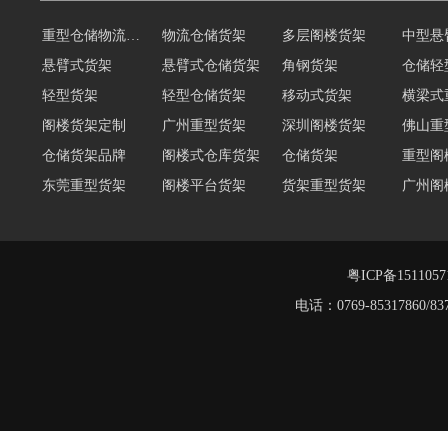
重型仓储物流货架
物流仓储货架
多层阁楼货架
中型悬
悬臂式货架
悬臂式仓储货架
角钢货架
仓储轻
轻型货架
轻型仓储货架
移动式货架
横梁式
阁楼货架定制
广州重型货架
深圳阁楼货架
佛山重
仓储货架品牌
阁楼式仓库货架
仓储货架
重型阁
东莞重型货架
阁楼平台货架
货架重型货架
广州阁
工字钢阁楼货架
窄巷式托盘货架
重型仓储货架
轻量型
重型横梁式货架
江门重型货架
粤ICP备151105
电话：0769-8531786