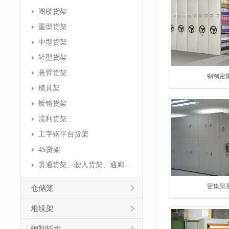
阁楼货架
重型货架
中型货架
轻型货架
悬臂货架
钢制密
模具架
镀铬货架
流利货架
工字钢平台货架
4S货架
贯通货架、驶入货架、通廊货架
密集架
仓储笼
堆垛架