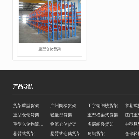
重型仓储货架
产品导航
货架重型货架
广州阁楼货架
工字钢阁楼货架
窄巷式
重型仓储货架
轻量型货架
重型横梁式货架
江门重
仓储货架
重型仓储物流货架
物流仓储货架
多层阁楼货架
中型悬
悬臂式货架
悬臂式仓储货架
角钢货架
仓储轻