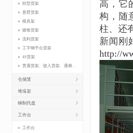
高，它
轻型货架
悬臂货架
构，随
模具架
柱、还
镀铬货架
新闻刚
流利货架
工字钢平台货架
http://w
4S货架
贯通货架、驶入货架、通廊货架
仓储笼
堆垛架
钢制托盘
工作台
工作台