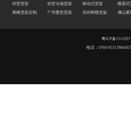
轻型货架
轻型仓储货架
移动式货架
横梁式
阁楼货架定制
广州重型货架
深圳阁楼货架
佛山重
仓储货架品牌
阁楼式仓库货架
仓储货架
重型阁
东莞重型货架
阁楼平台货架
粤ICP备151105
阁楼货架
电话：0769-8531786
重型货架