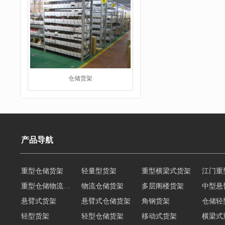
仓储货架
产品导航
阁楼货架
重型仓储货架
轻量型货架
重型横梁式货架
江门重
重型仓储物流货架
物流仓储货架
多层阁楼货架
中型悬
悬臂式货架
悬臂式仓储货架
角钢货架
仓储轻
轻型货架
轻型仓储货架
移动式货架
横梁式
阁楼货架定制
广州重型货架
深圳阁楼货架
佛山重