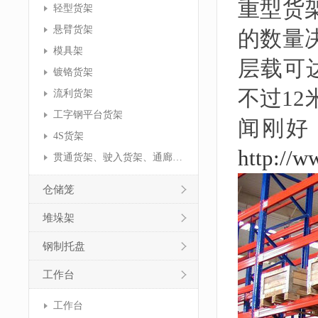
重型货
轻型货架
悬臂货架
的数量
模具架
层载可达
镀铬货架
不过1
流利货架
工字钢平台货架
闻刚好
4S货架
http://w
贯通货架、驶入货架、通廊货架
仓储笼
堆垛架
钢制托盘
工作台
工作台