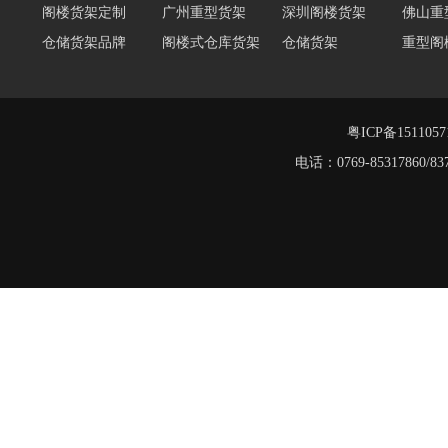
仓储货架品牌
阁楼式仓库货架
仓储货架
重型阁
重型货架
东莞重型货架
阁楼平台货架
货架重型货架
广州阁
工字钢阁楼货架
窄巷式托盘货架
粤ICP备151105
电话：0769-8531786
堆垛架