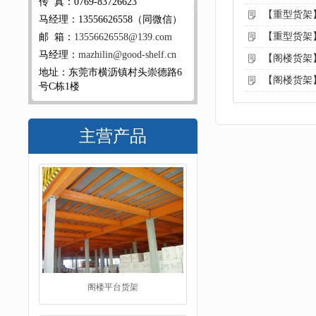
传 真：0769-83726623
【重型货架
马经理：13556626558（同微信）
【重型货架
邮 箱：
13556626558@139.com
马经理：
mazhilin@good-shelf.cn
【阁楼货架
地址：东莞市横沥镇村头崇德路6
【阁楼货架
号C栋1楼
主营产品
阁楼平台货架