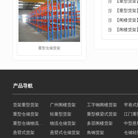
【重型货架
【重型货架
【阁楼货架
【阁楼货架
仓储货架
产品导航
货架重型货架
广州阁楼货架
工字钢阁楼货架
窄巷式
重型仓储货架
轻量型货架
重型横梁式货架
江门重
重型仓储物流货架
物流仓储货架
多层阁楼货架
中型悬
悬臂式货架
悬臂式仓储货架
角钢货架
仓储轻
阁楼货架
轻型货架
轻型仓储货架
移动式货架
横梁式