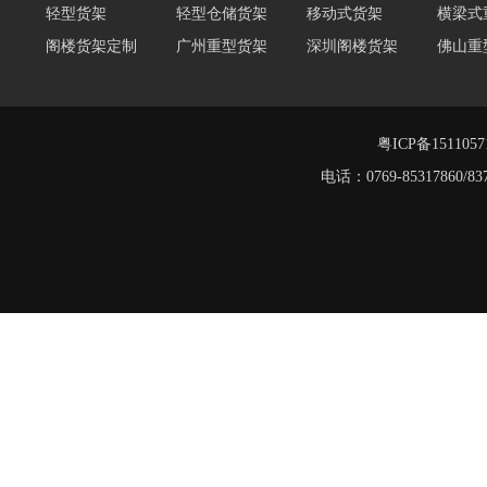
阁楼货架定制
广州重型货架
深圳阁楼货架
佛山重
仓储货架品牌
阁楼式仓库货架
仓储货架
重型阁
东莞重型货架
阁楼平台货架
粤ICP备151105
电话：0769-8531786
重型货架
堆垛架