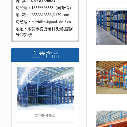
传 真：0769-83726623
马经理：13556626558（同微信）
邮 箱：
13556626558@139.com
马经理：
mazhilin@good-shelf.cn
地址：东莞市横沥镇村头崇德路6
号C栋1楼
主营产品
重型阁楼货架
阁楼平台货架