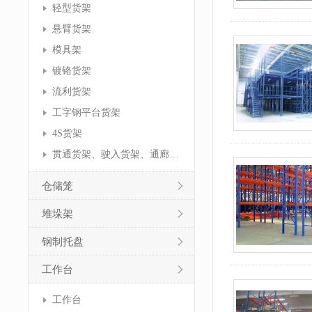
轻型货架
悬臂货架
模具架
镀铬货架
流利货架
工字钢平台货架
4S货架
贯通货架、驶入货架、通廊货架
仓储笼
堆垛架
钢制托盘
工作台
工作台