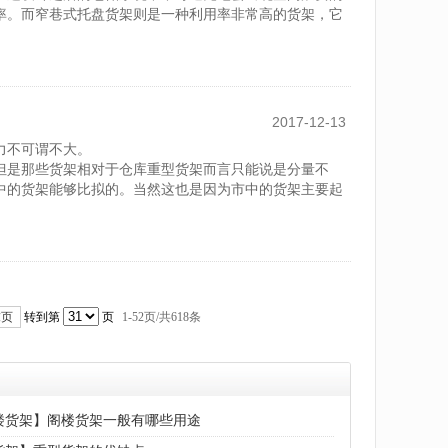
率。而窄巷式托盘货架则是一种利用率非常高的货架，它
2017-12-13
力不可谓不大。
但是那些货架相对于仓库重型货架而言只能说是分量不
中的货架能够比拟的。当然这也是因为市中的货架主要起
末页
转到第
页
1-
52
页/共
618
条
楼货架】阁楼货架一般有哪些用途