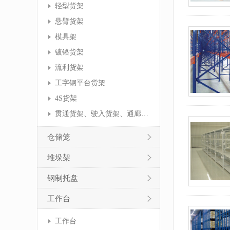
轻型货架
悬臂货架
模具架
镀铬货架
流利货架
工字钢平台货架
4S货架
贯通货架、驶入货架、通廊货架
仓储笼
堆垛架
钢制托盘
工作台
工作台