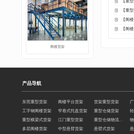
【重型
【重型
【阁楼
【阁楼
重型货架
产品导航
工字钢阁楼货架
窄巷式托盘货架
重型仓储货架
轻
重型横梁式货架
江门重型货架
重型仓储物流货架
物
堆垛架
多层阁楼货架
中型悬臂货架
悬臂式货架
悬
角钢货架
仓储轻型货架
轻型货架
轻