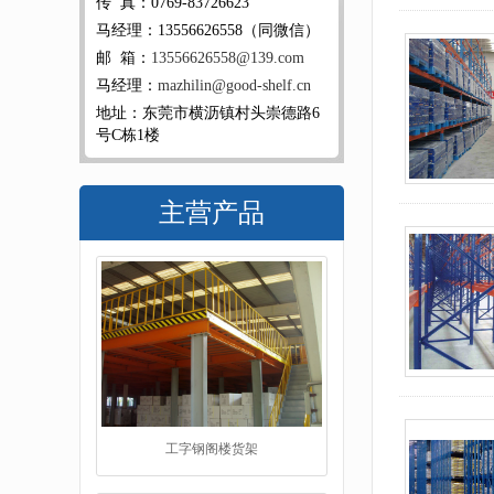
传 真：0769-83726623
马经理：13556626558（同微信）
邮 箱：
13556626558@139.com
马经理：
mazhilin@good-shelf.cn
地址：东莞市横沥镇村头崇德路6
号C栋1楼
主营产品
重型仓储货架