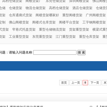
高档仓储货架
阁楼货架厂
东莞仓储货架
深圳阁楼货架
佛山阁楼
仓储
仓储货架
物流仓储货架
高档仓储货架
酒店仓储货架
仓储货
货架
仓库通廊式货架
阁楼货架哪家好
重型阁楼货架
广州阁楼货架
定制
佛山阁楼货架
阁楼式仓库货架
阁楼平台货架
工字钢阁楼货架
式货架
窄巷式托盘货架
重型仓储物流货架
货架重型货架
横梁式重
货架
工业重型货架
东莞重型货架
江门重型货架
重型仓库货架
重
问题：请输入问题名称
首页
上一页
0
下一页
末