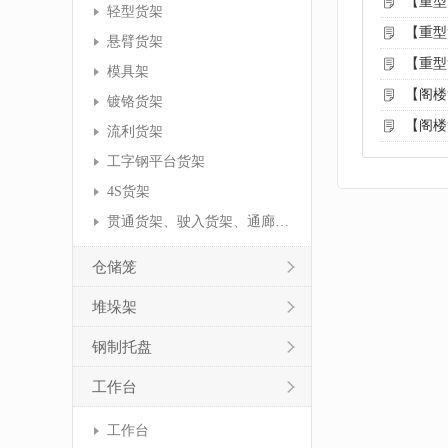
【重型
轻型货架
【重型
悬臂货架
【重型
模具架
【阁楼
镀铬货架
【阁楼
流利货架
工字钢平台货架
4S货架
贯通货架、驶入货架、通廊货架
仓储笼
堆垛架
钢制托盘
工作台
工作台