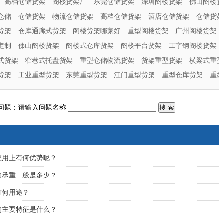
高档仓储货架
阁楼货架厂
东莞仓储货架
深圳阁楼货架
佛山阁楼
仓储
仓储货架
物流仓储货架
高档仓储货架
酒店仓储货架
仓储货
货架
仓库通廊式货架
阁楼货架哪家好
重型阁楼货架
广州阁楼货架
定制
佛山阁楼货架
阁楼式仓库货架
阁楼平台货架
工字钢阁楼货架
式货架
窄巷式托盘货架
重型仓储物流货架
货架重型货架
横梁式重
货架
工业重型货架
东莞重型货架
江门重型货架
重型仓库货架
重
问题：请输入问题名称
应用上有何优势呢？
的承重一般是多少？
有何用途？
的主要特征是什么？