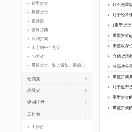
轻型货架
什么是重
悬臂货架
对于经常
模具架
{重型货
镀铬货架
重型货架
流利货架
重型双深
工字钢平台货架
仓储货架
4S货架
贯通货架、驶入货架、通廊货架
分隔片是
重型货架
仓储笼
对于重型
堆垛架
重型货架
钢制托盘
重型货架
工作台
工作台