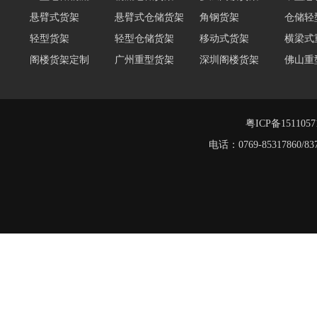
悬臂式货架
悬臂式仓储货架
角钢货架
仓储轻
轻型货架
轻型仓储货架
移动式货架
横梁式
阁楼货架定制
广州重型货架
深圳阁楼货架
佛山重
仓储货架品牌
阁楼式仓库货架
仓储货架
重型阁
东莞重型货架
阁楼平台货架
粤ICP备151105
电话：0769-8531786