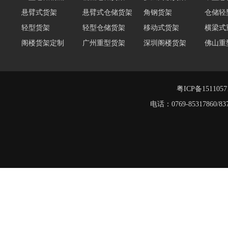
悬臂式货架
悬臂式仓储货架
角钢货架
仓储轻
轻型货架
轻型仓储货架
移动式货架
横梁式
阁楼货架定制
广州重型货架
深圳阁楼货架
佛山重
仓储货架品牌
阁楼式仓库货架
仓储货架
重型阁
东莞重型货架
阁楼平台货架
粤ICP备151105
电话：0769-8531786