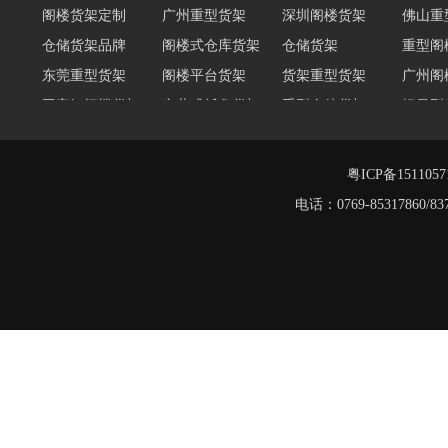
仓储货架品牌
阁楼式仓库货架
仓储货架
重型阁
东莞重型货架
阁楼平台货架
货架重型货架
广州阁
工字钢阁楼货架
窄巷式托盘货架
重型仓储货架
轻量型
重型横梁式货架
江门重型货架
重型仓储物流货架
物流仓
多层阁楼货架
中型悬臂货架
粤ICP备151105
电话：0769-8531786