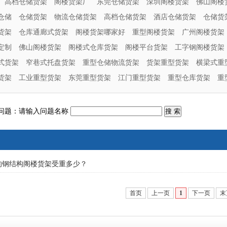
高档仓储货架
阁楼货架厂
东莞仓储货架
深圳阁楼货架
佛山阁楼
仓储
仓储货架
物流仓储货架
高档仓储货架
酒店仓储货架
仓储货
货架
仓库通廊式货架
阁楼货架哪家好
重型阁楼货架
广州阁楼货架
定制
佛山阁楼货架
阁楼式仓库货架
阁楼平台货架
工字钢阁楼货架
式货架
窄巷式托盘货架
重型仓储物流货架
货架重型货架
横梁式重
货架
工业重型货架
东莞重型货架
江门重型货架
重型仓库货架
重
问题：请输入问题名称
的钢结构阁楼货架受重多少？
首页
上一页
1
下一页
末