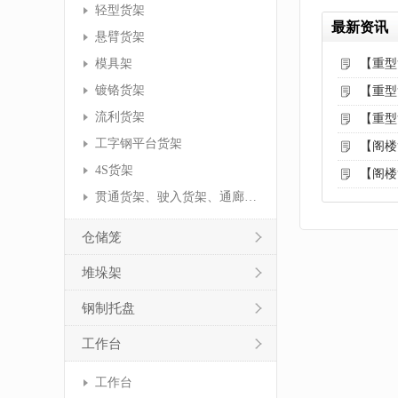
轻型货架
最新资讯
悬臂货架
模具架
【重型
镀铬货架
【重型
流利货架
【重型
工字钢平台货架
【阁楼
4S货架
【阁楼
贯通货架、驶入货架、通廊货架
仓储笼
堆垛架
钢制托盘
工作台
工作台