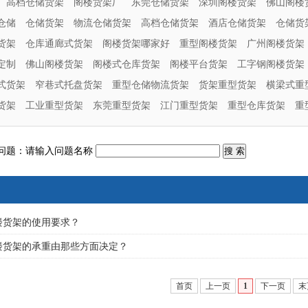
高档仓储货架
阁楼货架厂
东莞仓储货架
深圳阁楼货架
佛山阁楼
仓储
仓储货架
物流仓储货架
高档仓储货架
酒店仓储货架
仓储货
货架
仓库通廊式货架
阁楼货架哪家好
重型阁楼货架
广州阁楼货架
定制
佛山阁楼货架
阁楼式仓库货架
阁楼平台货架
工字钢阁楼货架
式货架
窄巷式托盘货架
重型仓储物流货架
货架重型货架
横梁式重
货架
工业重型货架
东莞重型货架
江门重型货架
重型仓库货架
重
问题：请输入问题名称
楼货架的使用要求？
楼货架的承重由那些方面决定？
首页
上一页
1
下一页
末