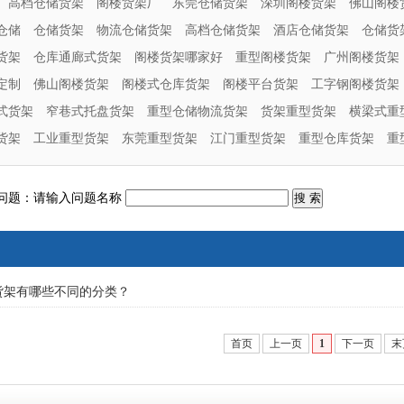
高档仓储货架
阁楼货架厂
东莞仓储货架
深圳阁楼货架
佛山阁楼
仓储
仓储货架
物流仓储货架
高档仓储货架
酒店仓储货架
仓储货
货架
仓库通廊式货架
阁楼货架哪家好
重型阁楼货架
广州阁楼货架
定制
佛山阁楼货架
阁楼式仓库货架
阁楼平台货架
工字钢阁楼货架
式货架
窄巷式托盘货架
重型仓储物流货架
货架重型货架
横梁式重
货架
工业重型货架
东莞重型货架
江门重型货架
重型仓库货架
重
问题：请输入问题名称
货架有哪些不同的分类？
首页
上一页
1
下一页
末